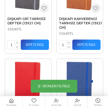
DIŞKAPI GRİ TARİHSİZ
DIŞKAPI KAHVERENGİ
DEFTER (13X21 CM)
TARİHSİZ DEFTER (13X21
CM)
110,40TL
110,40TL
SEPETE EKLE
SEPETE EKLE
ÜRÜNLERI FILTRELE
Anasayfa
A. Listesi
Giriş Yap
Üye Ol
Telefon