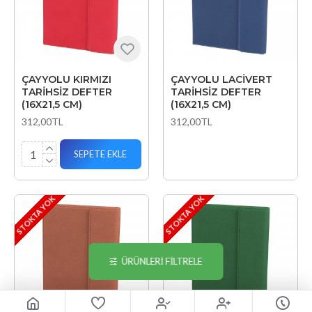
ÇAYYOLU KIRMIZI
ÇAYYOLU LACİVERT
TARİHSİZ DEFTER
TARİHSİZ DEFTER
(16X21,5 CM)
(16X21,5 CM)
312,00TL
312,00TL
SEPETE EKLE
STOKTA YOK
STOKTA YOK
ÜRÜNLERI FILTRELE