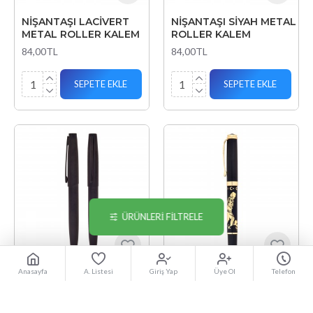
NİŞANTAŞI LACİVERT
NİŞANTAŞI SİYAH METAL
METAL ROLLER KALEM
ROLLER KALEM
84,00TL
84,00TL
SEPETE EKLE
SEPETE EKLE
ÜRÜNLERI FILTRELE
Anasayfa
A. Listesi
Giriş Yap
Üye Ol
Telefon
ŞAHİNBEY METAL
SOLHAN ATATÜRK
ROLLER KALEM
KABARTMALI METAL
ROLLER KALEM
153,60TL