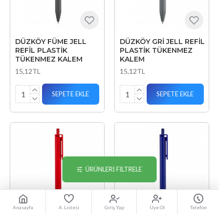
DÜZKÖY FÜME JELL
DÜZKÖY GRİ JELL REFİL
REFİL PLASTİK
PLASTİK TÜKENMEZ
TÜKENMEZ KALEM
KALEM
15,12TL
15,12TL
SEPETE EKLE
SEPETE EKLE
ÜRÜNLERI FILTRELE
Anasayfa
A. Listesi
Giriş Yap
Üye Ol
Telefon