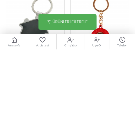
ÜRÜNLERI FILTRELE
Anasayfa
A. Listesi
Giriş Yap
Üye Ol
Telefon
POKUT GÜMÜŞ TEK YÖN
SEKİOVASI TEK YÖN
METAL ANAHTARLIK
METAL ANAHTARLIK
61,20TL
SEPETE EKLE
STOKTA YOK