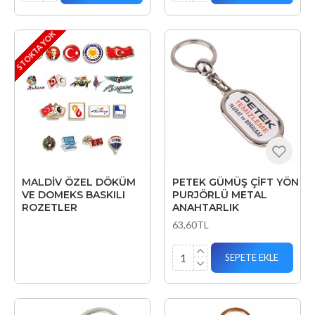
STOKTA YOK
MALDİV ÖZEL DÖKÜM
PETEK GÜMÜŞ ÇİFT YÖN
VE DOMEKS BASKILI
PURJÖRLÜ METAL
ROZETLER
ANAHTARLIK
63,60TL
SEPETE EKLE