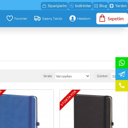
Siparişlerim
İndirimler
Blog
Yardım
Sepetim
Favoriler
Sipariş Takibi
Hesabım
Sırala:
Göster:
OK
STOKTA YOK