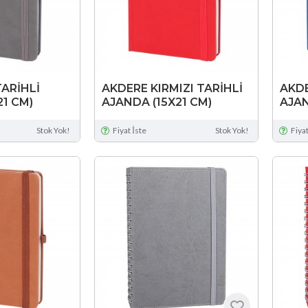
TARİHLİ
AKDERE KIRMIZI TARİHLİ
AKDE
21 CM)
AJANDA (15X21 CM)
AJAN
Stok Yok!
Fiyat İste
Stok Yok!
Fiyat