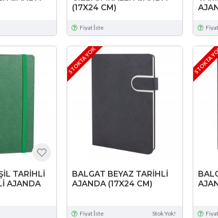
(17X24 CM)
AJAN
Fiyat İste
Fiyat
STOKTA YOK
STOKTA Y
İL TARİHLİ
BALGAT BEYAZ TARİHLİ
BALG
Lİ AJANDA
AJANDA (17X24 CM)
AJAN
Fiyat İste
Stok Yok!
Fiyat