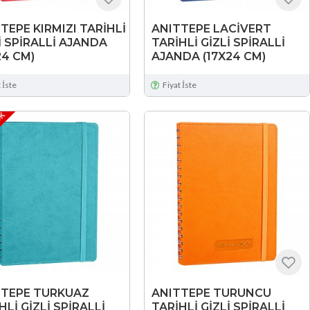
TEPE KIRMIZI TARİHLİ
ANITTEPE LACİVERT
İ SPİRALLİ AJANDA
TARİHLİ GİZLİ SPİRALLİ
24 CM)
AJANDA (17X24 CM)
 İste
Fiyat İste
OK
TTEPE TURKUAZ
ANITTEPE TURUNCU
HLİ GİZLİ SPİRALLİ
TARİHLİ GİZLİ SPİRALLİ