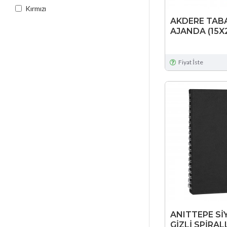
Kırmızı
AKDERE TABA
AJANDA (15X
Lacivert
Sarı
Fiyat İste
Siyah
Taba
Turkuaz
Turuncu
Yeşil
ANITTEPE Sİ
GİZLİ SPİRAL