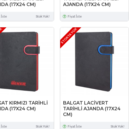
DA (17X24 CM)
AJANDA (17X24 CM)
 İste
Stok Yok!
Fiyat İste
OK
STOKTA YOK
AT KIRMIZI TARİHLİ
BALGAT LACİVERT
DA (17X24 CM)
TARİHLİ AJANDA (17X24
CM)
 İste
Stok Yok!
Fiyat İste
Stok Yok!