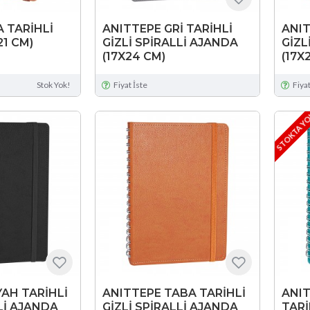
 TARİHLİ
ANITTEPE GRİ TARİHLİ
ANIT
21 CM)
GİZLİ SPİRALLİ AJANDA
GİZL
(17X24 CM)
(17X
Stok Yok!
Fiyat İste
Fiyat
STOKTA Y
YAH TARİHLİ
ANITTEPE TABA TARİHLİ
ANI
Lİ AJANDA
GİZLİ SPİRALLİ AJANDA
TARİ