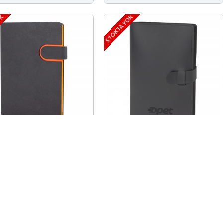
OK
STOKTA YOK
GAT TURUNCU
BEŞEVLER GEÇME KAPAK
HLİ AJANDA (17X24
AJANDA (19x26CM)
 İste
Stok Yok!
Fiyat İste
Stok Yok!
OK
STOKTA YOK