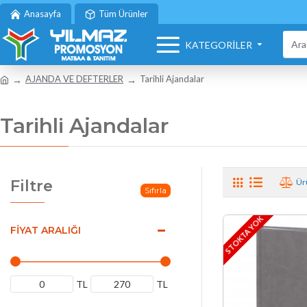
Anasayfa
Tüm Ürünler
KATEGORİLER
AJANDA VE DEFTERLER
Tarihli Ajandalar
Tarihli Ajandalar
Filtre
Ürü
Sıfırla
STOKTA YOK
FIYAT ARALIĞI
TL
TL