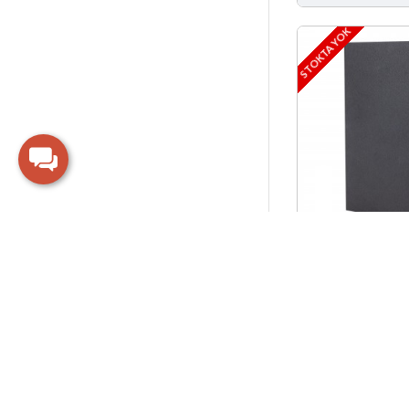
STOKTA YOK
BALGAT SARI
AJANDA (17X
Fiyat İste
STOKTA YOK