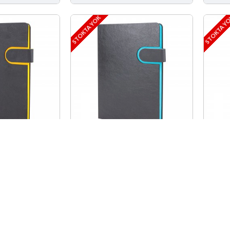
STOKTA YOK
STOKTA Y
 TARİHLİ
BALGAT TURKUAZ TARİHLİ
BAL
24 CM)
AJANDA (17X24 CM)
TARİ
CM)
Stok Yok!
Fiyat İste
Stok Yok!
Fiyat
STOKTA YOK
STOKTA Y