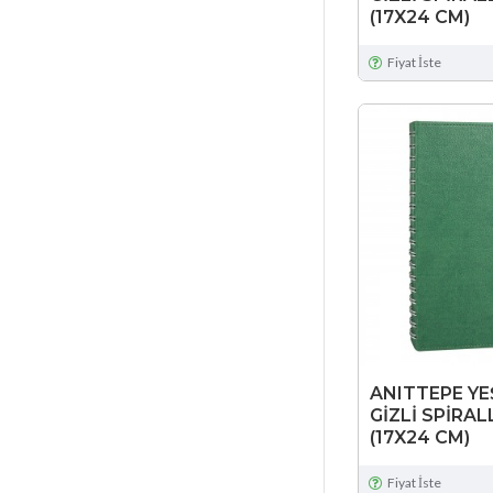
(17X24 CM)
Fiyat İste
ANITTEPE YEŞ
GİZLİ SPİRAL
(17X24 CM)
Fiyat İste