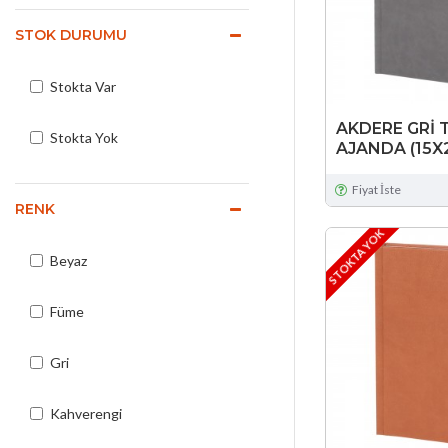
STOK DURUMU
Stokta Var
AKDERE GRİ 
Stokta Yok
AJANDA (15X
Fiyat İste
RENK
STOKTA YOK
Beyaz
Füme
Gri
Kahverengi