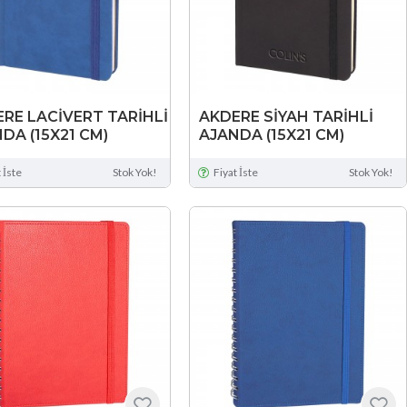
RE LACİVERT TARİHLİ
AKDERE SİYAH TARİHLİ
DA (15X21 CM)
AJANDA (15X21 CM)
 İste
Stok Yok!
Fiyat İste
Stok Yok!